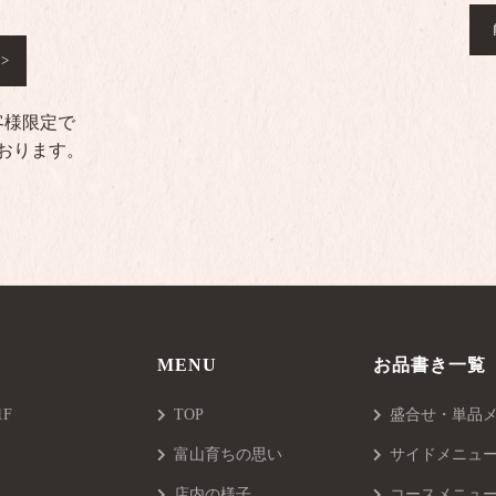
客様限定で
おります。
MENU
お品書き一覧
F
TOP
盛合せ・単品
富山育ちの思い
サイドメニュ
店内の様子
コースメニュ